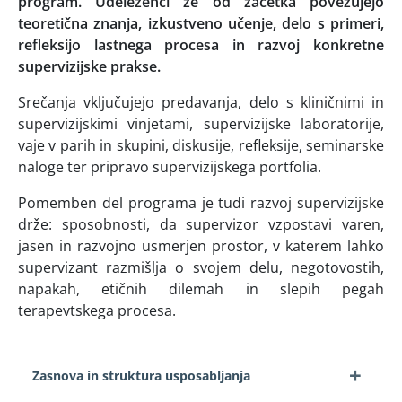
program. Udeleženci že od začetka povezujejo
teoretična znanja, izkustveno učenje, delo s primeri,
refleksijo lastnega procesa in razvoj konkretne
supervizijske prakse.
Srečanja vključujejo predavanja, delo s kliničnimi in
supervizijskimi vinjetami, supervizijske laboratorije,
vaje v parih in skupini, diskusije, refleksije, seminarske
naloge ter pripravo supervizijskega portfolia.
Pomemben del programa je tudi razvoj supervizijske
drže: sposobnosti, da supervizor vzpostavi varen,
jasen in razvojno usmerjen prostor, v katerem lahko
supervizant razmišlja o svojem delu, negotovostih,
napakah, etičnih dilemah in slepih pegah
terapevtskega procesa.
+
Zasnova in struktura usposabljanja