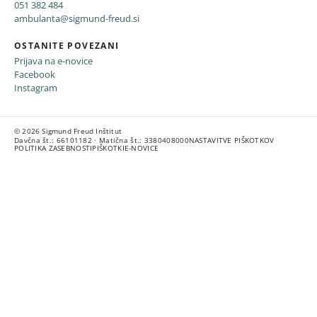
051 382 484
ambulanta@sigmund-freud.si
OSTANITE POVEZANI
Prijava na e-novice
Facebook
Instagram
© 2026 Sigmund Freud Inštitut
Davčna št.: 66101182 · Matična št.: 3380408000
NASTAVITVE PIŠKOTKOV
POLITIKA ZASEBNOSTI
PIŠKOTKI
E-NOVICE