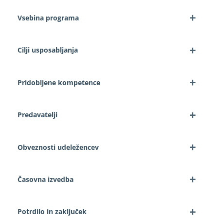
+
Vsebina programa
+
Cilji usposabljanja
+
Pridobljene kompetence
+
Predavatelji
+
Obveznosti udeležencev
+
Časovna izvedba
+
Potrdilo in zaključek