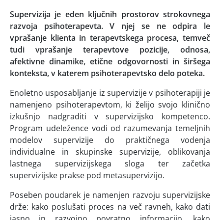
Supervizija je eden ključnih prostorov strokovnega
razvoja psihoterapevta. V njej se ne odpira le
vprašanje klienta in terapevtskega procesa, temveč
tudi vprašanje terapevtove pozicije, odnosa,
afektivne dinamike, etične odgovornosti in širšega
konteksta, v katerem psihoterapevtsko delo poteka.
Enoletno usposabljanje iz supervizije v psihoterapiji je
namenjeno psihoterapevtom, ki želijo svojo klinično
izkušnjo nadgraditi v supervizijsko kompetenco.
Program udeležence vodi od razumevanja temeljnih
modelov supervizije do praktičnega vodenja
individualne in skupinske supervizije, oblikovanja
lastnega supervizijskega sloga ter začetka
supervizijske prakse pod metasupervizijo.
Poseben poudarek je namenjen razvoju supervizijske
drže: kako poslušati proces na več ravneh, kako dati
jasno in razvojno povratno informacijo, kako