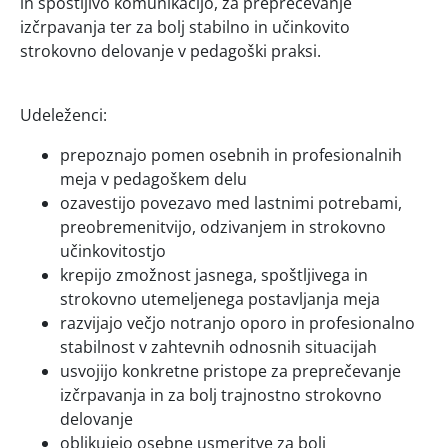
in spoštljivo komunikacijo, za preprečevanje
izčrpavanja ter za bolj stabilno in učinkovito
strokovno delovanje v pedagoški praksi.
Udeleženci:
prepoznajo pomen osebnih in profesionalnih
meja v pedagoškem delu
ozavestijo povezavo med lastnimi potrebami,
preobremenitvijo, odzivanjem in strokovno
učinkovitostjo
krepijo zmožnost jasnega, spoštljivega in
strokovno utemeljenega postavljanja meja
razvijajo večjo notranjo oporo in profesionalno
stabilnost v zahtevnih odnosnih situacijah
usvojijo konkretne pristope za preprečevanje
izčrpavanja in za bolj trajnostno strokovno
delovanje
oblikujejo osebne usmeritve za bolj