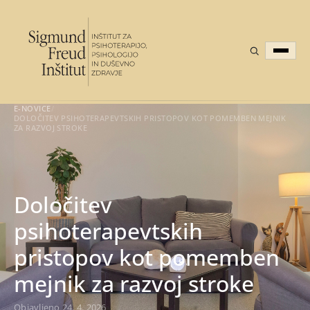
E-NOVICE
/
DOLOČITEV PSIHOTERAPEVTSKIH PRISTOPOV KOT POMEMBEN MEJNIK
ZA RAZVOJ STROKE
Določitev
psihoterapevtskih
pristopov kot pomemben
mejnik za razvoj stroke
Objavljeno 24. 4. 2026