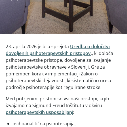
23. aprila 2026 je bila sprejeta
Uredba o določitvi
dovoljenih psihoterapevtskih pristopov
., ki določa
psihoterapevtske pristope, dovoljene za izvajanje
psihoterapevtske obravnave v Sloveniji. Gre za
pomemben korak v implementaciji Zakon o
psihoterapevtski dejavnosti, ki sistematično ureja
področje psihoterapije kot regulirane stroke.
Med potrjenimi pristopi so vsi naši pristopi, ki jih
izvajamo na Sigmund Freud Inštitutu v okviru
psihoterapevtskih usposabljanj
:
psihoanalitična psihoterapija,