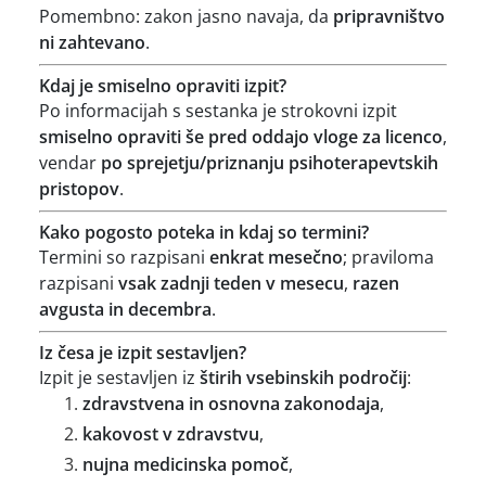
Pomembno: zakon jasno navaja, da
pripravništvo
ni zahtevano
.
Kdaj je smiselno opraviti izpit?
Po informacijah s sestanka je strokovni izpit
smiselno opraviti še pred oddajo vloge za licenco
,
vendar
po sprejetju/priznanju psihoterapevtskih
pristopov
.
Kako pogosto poteka in kdaj so termini?
Termini so razpisani
enkrat mesečno
; praviloma
razpisani
vsak zadnji teden v mesecu
,
razen
avgusta in decembra
.
Iz česa je izpit sestavljen?
Izpit je sestavljen iz
štirih vsebinskih področij
:
zdravstvena in osnovna zakonodaja
,
kakovost v zdravstvu
,
nujna medicinska pomoč
,