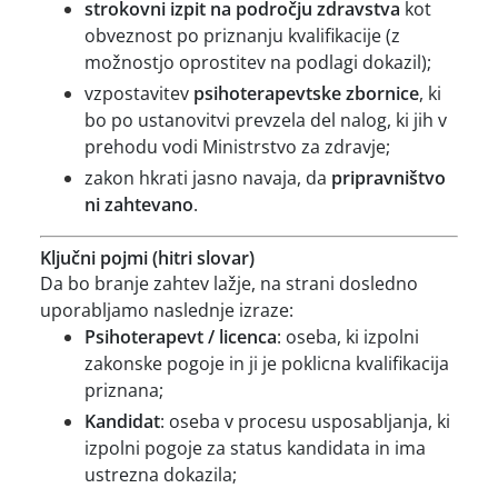
strokovni izpit na področju zdravstva
kot
obveznost po priznanju kvalifikacije (z
možnostjo oprostitev na podlagi dokazil);
vzpostavitev
psihoterapevtske zbornice
, ki
bo po ustanovitvi prevzela del nalog, ki jih v
prehodu vodi Ministrstvo za zdravje;
zakon hkrati jasno navaja, da
pripravništvo
ni zahtevano
.
Ključni pojmi (hitri slovar)
Da bo branje zahtev lažje, na strani dosledno
uporabljamo naslednje izraze:
Psihoterapevt / licenca
: oseba, ki izpolni
zakonske pogoje in ji je poklicna kvalifikacija
priznana;
Kandidat
: oseba v procesu usposabljanja, ki
izpolni pogoje za status kandidata in ima
ustrezna dokazila;