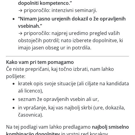
dopolniti kompetenco.”
→ priporočilo: intenzivni seminarji.
“Nimam jasno urejenih dokazil o že opravljenih
vsebinah.”
→ priporočilo: najprej uredimo pregled vaših
obstoječih potrdil; nato izberete dopolnitve, ki
imajo jasen obseg ur in potrdila.
Kako vam pri tem pomagamo
Če niste prepričani, kaj točno izbrati, nam lahko
pošljete:
kratek opis svoje situacije (ali ciljate na kandidata
ali licenco),
seznam že opravljenih vsebin ali ur,
in vprašanje, kaj vas najbolj skrbi (ure, dokazila,
časovnica).
Na tej podlagi vam lahko predlagamo
najbolj smiselno
kombinacijo dopolnitev
in vrstni red korakov.