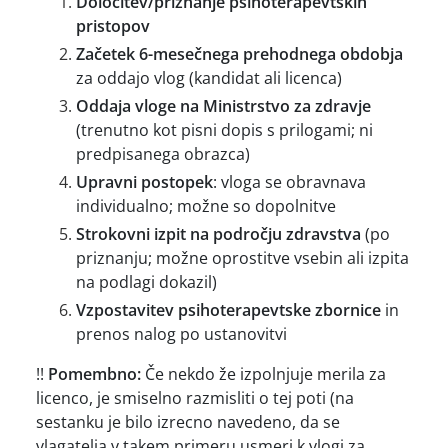
Določitev/priznanje psihoterapevtskih
pristopov
Začetek 6-mesečnega prehodnega obdobja
za oddajo vlog (kandidat ali licenca)
Oddaja vloge na Ministrstvo za zdravje
(trenutno kot pisni dopis s prilogami; ni
predpisanega obrazca)
Upravni postopek
: vloga se obravnava
individualno; možne so dopolnitve
Strokovni izpit na področju zdravstva
(po
priznanju; možne oprostitve vsebin ali izpita
na podlagi dokazil)
Vzpostavitev psihoterapevtske zbornice
in
prenos nalog po ustanovitvi
!!
Pomembno:
Če nekdo že izpolnjuje merila za
licenco, je smiselno razmisliti o tej poti (na
sestanku je bilo izrecno navedeno, da se
vlagatelja v takem primeru usmeri k vlogi za