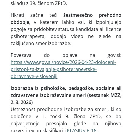
skladu z 39. členom ZPtD.
Hkrati začne teči
šestmesečno prehodno
obdobje
, v katerem lahko vsi, ki izpolnjujejo
pogoje za pridobitev statusa kandidata ali licence
psihoterapevta, oddajo vlogo ne glede na
zaključeno smer izobrazbe.
Povezava do objave na gov.si:
https://www.gov.si/novice/2026-04-23-doloceni-
pristopi-za-izvajanje-psihoterapevtske-
obravnave-v-sloveniji
Izobrazba iz psihološke, pedagoške, socialne ali
zdravstvene izobraževalne smeri (sestanek MZZ,
2. 3. 2026)
Ustreznost predhodne izobrazbe za smeri, ki so
določene v 1. točki 9. člena ZPtD, se bo
najverjetneje presojalo glede na njihovo
razvrstitev po klasifikaciji
KLASIUS-P-16
.