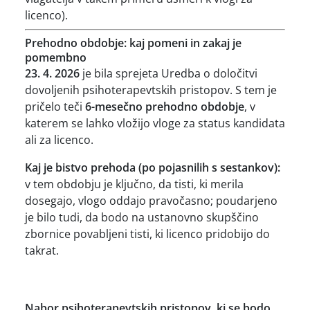
licenco).
Prehodno obdobje: kaj pomeni in zakaj je
pomembno
23. 4. 2026
je bila sprejeta Uredba o določitvi
dovoljenih psihoterapevtskih pristopov. S tem je
pričelo teči
6-mesečno prehodno obdobje
, v
katerem se lahko vložijo vloge za status kandidata
ali za licenco.
Kaj je bistvo prehoda (po pojasnilih s sestankov):
v tem obdobju je ključno, da tisti, ki merila
dosegajo, vlogo oddajo pravočasno; poudarjeno
je bilo tudi, da bodo na ustanovno skupščino
zbornice povabljeni tisti, ki licenco pridobijo do
takrat.
Nabor psihoterapevtskih pristopov, ki se bodo