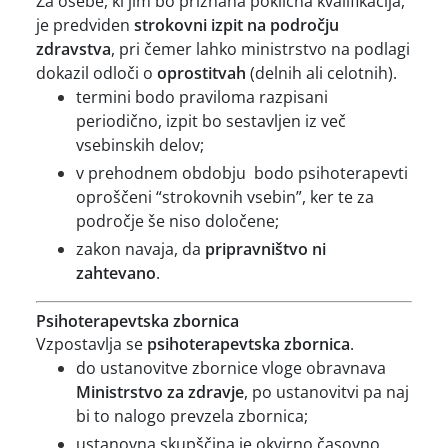
Za osebe, ki jim bo priznana poklicna kvalifikacija,
je predviden
strokovni izpit na področju
zdravstva
, pri čemer lahko ministrstvo na podlagi
dokazil odloči o
oprostitvah
(delnih ali celotnih).
termini bodo praviloma razpisani
periodično, izpit bo sestavljen iz več
vsebinskih delov;
v prehodnem obdobju bodo psihoterapevti
oproščeni “strokovnih vsebin”, ker te za
področje še niso določene;
zakon navaja, da
pripravništvo ni
zahtevano
.
Psihoterapevtska zbornica
Vzpostavlja se
psihoterapevtska zbornica
.
do ustanovitve zbornice vloge obravnava
Ministrstvo za zdravje
, po ustanovitvi pa naj
bi to nalogo prevzela zbornica;
ustanovna skupščina je okvirno časovno