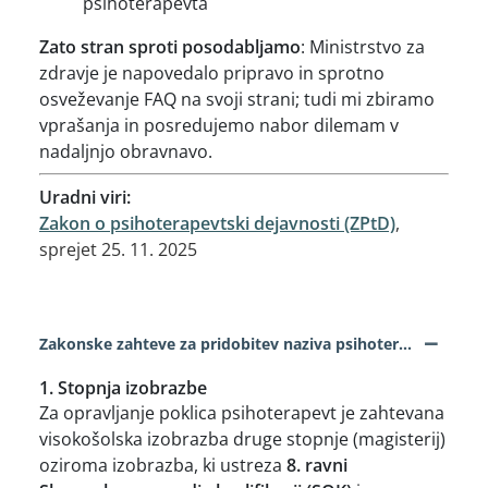
psihoterapevta
Zato stran sproti posodabljamo
: Ministrstvo za
zdravje je napovedalo pripravo in sprotno
osveževanje FAQ na svoji strani; tudi mi zbiramo
vprašanja in posredujemo nabor dilemam v
nadaljnjo obravnavo.
Uradni viri:
Zakon o psihoterapevtski dejavnosti (ZPtD)
,
sprejet 25. 11. 2025
−
Zakonske zahteve za pridobitev naziva psihoterapevt in kandidat
1. Stopnja izobrazbe
Za opravljanje poklica psihoterapevt je zahtevana
visokošolska izobrazba druge stopnje (magisterij)
oziroma izobrazba, ki ustreza
8. ravni