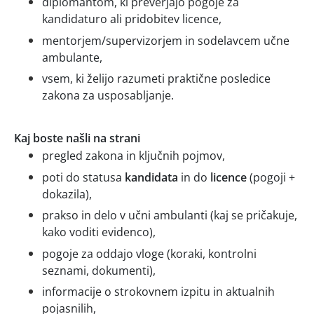
diplomantom, ki preverjajo pogoje za
kandidaturo ali pridobitev licence,
mentorjem/supervizorjem in sodelavcem učne
ambulante,
vsem, ki želijo razumeti praktične posledice
zakona za usposabljanje.
Kaj boste našli na strani
pregled zakona in ključnih pojmov,
poti do statusa
kandidata
in do
licence
(pogoji +
dokazila),
prakso in delo v učni ambulanti (kaj se pričakuje,
kako voditi evidenco),
pogoje za oddajo vloge (koraki, kontrolni
seznami, dokumenti),
informacije o strokovnem izpitu in aktualnih
pojasnilih,