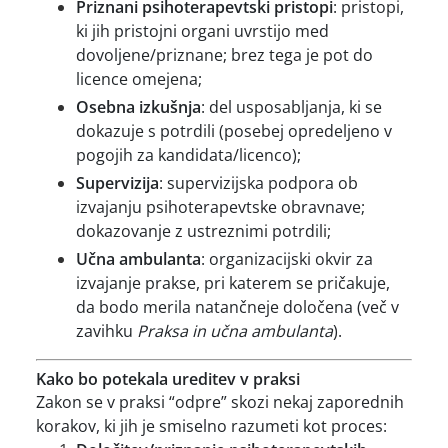
Priznani psihoterapevtski pristopi
: pristopi,
ki jih pristojni organi uvrstijo med
dovoljene/priznane; brez tega je pot do
licence omejena;
Osebna izkušnja
: del usposabljanja, ki se
dokazuje s potrdili (posebej opredeljeno v
pogojih za kandidata/licenco);
Supervizija
: supervizijska podpora ob
izvajanju psihoterapevtske obravnave;
dokazovanje z ustreznimi potrdili;
Učna ambulanta
: organizacijski okvir za
izvajanje prakse, pri katerem se pričakuje,
da bodo merila natančneje določena (več v
zavihku
Praksa in učna ambulanta
).
Kako bo potekala ureditev v praksi
Zakon se v praksi “odpre” skozi nekaj zaporednih
korakov, ki jih je smiselno razumeti kot proces: