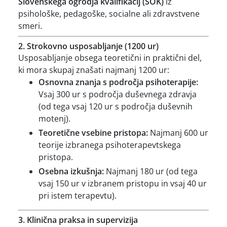
Slovenskega ogrodja kvalifikacij (SOK)
iz
psihološke, pedagoške, socialne ali zdravstvene
smeri.
2. Strokovno usposabljanje (1200 ur)
Usposabljanje obsega teoretični in praktični del,
ki mora skupaj znašati najmanj 1200 ur:
Osnovna znanja s področja psihoterapije:
Vsaj 300 ur s področja duševnega zdravja
(od tega vsaj 120 ur s področja duševnih
motenj).
Teoretične vsebine pristopa:
Najmanj 600 ur
teorije izbranega psihoterapevtskega
pristopa.
Osebna izkušnja:
Najmanj 180 ur (od tega
vsaj 150 ur v izbranem pristopu in vsaj 40 ur
pri istem terapevtu).
3. Klinična praksa in supervizija