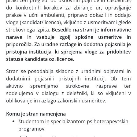
praktičen pregled: od osnovnih pojmov in časovnice,
do konkretnih korakov za zbiranje ur, opravljanje
prakse v učni ambulanti, pripravo dokazil in oddajo
vloge (kandidat/licenca), vključno z usmeritvami glede
strokovnega izpita.
Besedilo na strani je informativne
narave in vsebuje zgolj splošne usmeritve in
priporočila. Za uradne razlage in dodatna pojasnila je
pristojna institucija, ki sprejema vloge za pridobitev
statusa kandidata oz. licence.
Stran se posodablja skladno z uradnimi objavami in
dodatnimi pojasnili pristojnih institucij. Ob tem
aktivno spremljamo strokovne razprave ter
sodelujemo v dialogu z deležniki, ki so vključeni v
oblikovanje in razlago zakonskih usmeritev.
Komu je stran namenjena
študentom in specializantom psihoterapevtskih
programov,