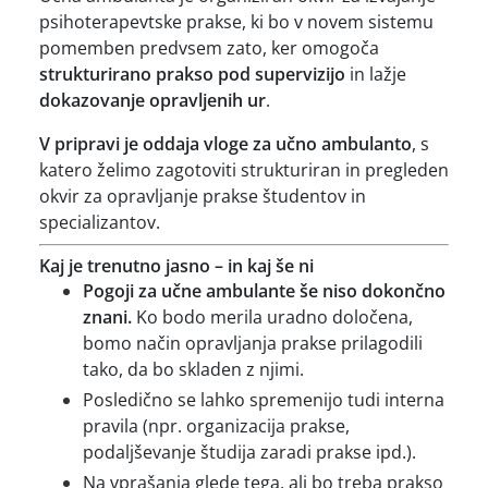
psihoterapevtske prakse, ki bo v novem sistemu
pomemben predvsem zato, ker omogoča
strukturirano prakso pod supervizijo
in lažje
dokazovanje opravljenih ur
.
V pripravi je oddaja vloge za učno ambulanto
, s
katero želimo zagotoviti strukturiran in pregleden
okvir za opravljanje prakse študentov in
specializantov.
Kaj je trenutno jasno – in kaj še ni
Pogoji za učne ambulante še niso dokončno
znani.
Ko bodo merila uradno določena,
bomo način opravljanja prakse prilagodili
tako, da bo skladen z njimi.
Posledično se lahko spremenijo tudi interna
pravila (npr. organizacija prakse,
podaljševanje študija zaradi prakse ipd.).
Na vprašanja glede tega, ali bo treba prakso