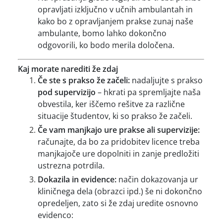
opravljati izključno v učnih ambulantah in
kako bo z opravljanjem prakse zunaj naše
ambulante, bomo lahko dokončno
odgovorili, ko bodo merila določena.
Kaj morate narediti že zdaj
Če ste s prakso že začeli:
nadaljujte s prakso
pod supervizijo
– hkrati pa spremljajte naša
obvestila, ker iščemo rešitve za različne
situacije študentov, ki so prakso že začeli.
Če vam manjkajo ure prakse ali supervizije:
računajte, da bo za pridobitev licence treba
manjkajoče ure dopolniti in zanje predložiti
ustrezna potrdila.
Dokazila in evidence:
način dokazovanja ur
kliničnega dela (obrazci ipd.) še ni dokončno
opredeljen, zato si že zdaj uredite osnovno
evidenco: