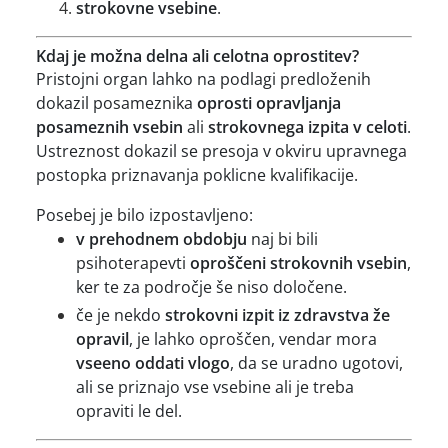
strokovne vsebine
.
Kdaj je možna delna ali celotna oprostitev?
Pristojni organ lahko na podlagi predloženih
dokazil posameznika
oprosti opravljanja
posameznih vsebin
ali
strokovnega izpita v celoti
.
Ustreznost dokazil se presoja v okviru upravnega
postopka priznavanja poklicne kvalifikacije.
Posebej je bilo izpostavljeno:
v prehodnem obdobju
naj bi bili
psihoterapevti
oproščeni strokovnih vsebin
,
ker te za področje še niso določene.
če je nekdo
strokovni izpit iz zdravstva že
opravil
, je lahko oproščen, vendar mora
vseeno oddati vlogo
, da se uradno ugotovi,
ali se priznajo vse vsebine ali je treba
opraviti le del.