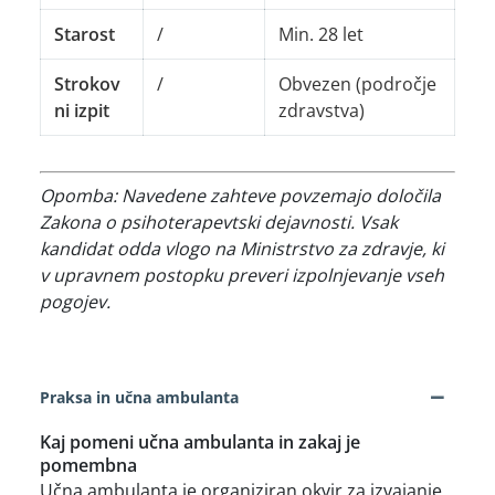
Starost
/
Min. 28 let
Strokov
/
Obvezen (področje
ni izpit
zdravstva)
Opomba: Navedene zahteve povzemajo določila
Zakona o psihoterapevtski dejavnosti. Vsak
kandidat odda vlogo na Ministrstvo za zdravje, ki
v upravnem postopku preveri izpolnjevanje vseh
pogojev.
−
Praksa in učna ambulanta
Kaj pomeni učna ambulanta in zakaj je
pomembna
Učna ambulanta je organiziran okvir za izvajanje