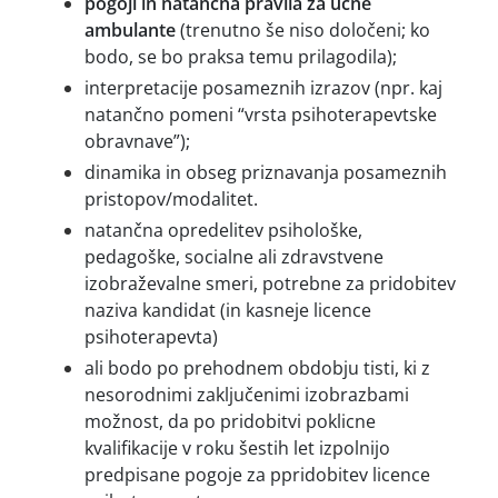
pogoji in natančna pravila za učne
ambulante
(trenutno še niso določeni; ko
bodo, se bo praksa temu prilagodila);
interpretacije posameznih izrazov (npr. kaj
natančno pomeni “vrsta psihoterapevtske
obravnave”);
dinamika in obseg priznavanja posameznih
pristopov/modalitet.
natančna opredelitev psihološke,
pedagoške, socialne ali zdravstvene
izobraževalne smeri, potrebne za pridobitev
naziva kandidat (in kasneje licence
psihoterapevta)
ali bodo po prehodnem obdobju tisti, ki z
nesorodnimi zaključenimi izobrazbami
možnost, da po pridobitvi poklicne
kvalifikacije v roku šestih let izpolnijo
predpisane pogoje za ppridobitev licence