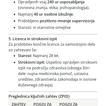
Opravljenih vsaj
240 ur usposabljanja
(osnovna znanja, etika, psihopatologija).
Najmanj
40 ur osebne izkušnje
.
Pridobljeno
pozitivno mnenje supervizorja
.
Starost: ni starostne omejitve
5. Licenca in strokovni izpit
Za pridobitev končne licence za samostojno delo
so zahtevani še:
Starost:
Najmanj 28 let.
Strokovni izpit:
Uspešno opravljen strokovni
izpit na področju zdravstva (obsega štiri
dele: nujna medicinska pomoč, ustavna
ureditev, zdravstvena zakonodaja in osnove
duševnega zdravja).
Preglednica ključnih zahtev (ZPtD)
ZAHTEV
POGOJ ZA
POGOJ ZA