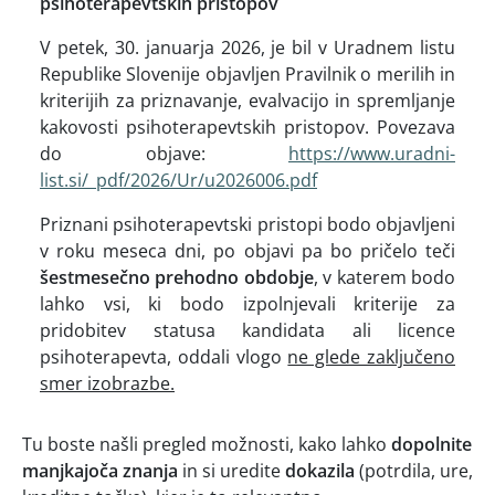
psihoterapevtskih pristopov
V petek, 30. januarja 2026, je bil v Uradnem listu
Republike Slovenije objavljen Pravilnik o merilih in
kriterijih za priznavanje, evalvacijo in spremljanje
kakovosti psihoterapevtskih pristopov. Povezava
do objave:
https://www.uradni-
list.si/_pdf/2026/Ur/u2026006.pdf
Priznani psihoterapevtski pristopi bodo objavljeni
v roku meseca dni, po objavi pa bo pričelo teči
šestmesečno prehodno obdobje
, v katerem bodo
lahko vsi, ki bodo izpolnjevali kriterije za
pridobitev statusa kandidata ali licence
psihoterapevta, oddali vlogo
ne glede zaključeno
smer izobrazbe.
Tu boste našli pregled možnosti, kako lahko
dopolnite
manjkajoča znanja
in si uredite
dokazila
(potrdila, ure,