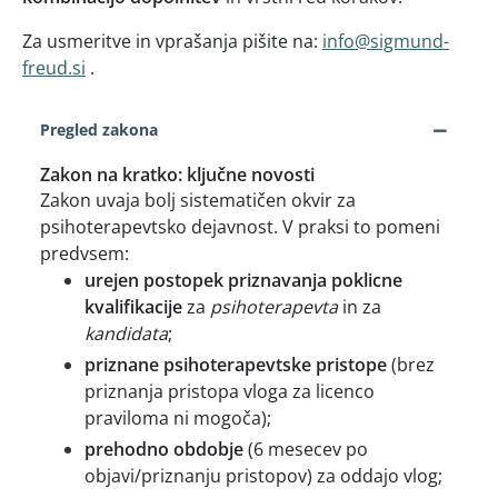
Za usmeritve in vprašanja pišite na:
info@sigmund-
freud.si
.
−
Pregled zakona
Zakon na kratko: ključne novosti
Zakon uvaja bolj sistematičen okvir za
psihoterapevtsko dejavnost. V praksi to pomeni
predvsem:
urejen postopek priznavanja poklicne
kvalifikacije
za
psihoterapevta
in za
kandidata
;
priznane psihoterapevtske pristope
(brez
priznanja pristopa vloga za licenco
praviloma ni mogoča);
prehodno obdobje
(6 mesecev po
objavi/priznanju pristopov) za oddajo vlog;