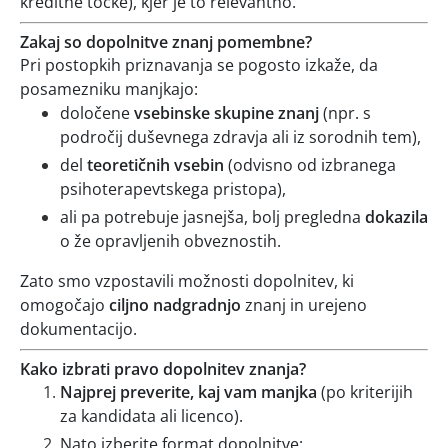
kreditne točke), kjer je to relevantno.
Zakaj so dopolnitve znanj pomembne?
Pri postopkih priznavanja se pogosto izkaže, da
posamezniku manjkajo:
določene
vsebinske skupine znanj
(npr. s
področij duševnega zdravja ali iz sorodnih tem),
del
teoretičnih vsebin
(odvisno od izbranega
psihoterapevtskega pristopa),
ali pa potrebuje jasnejša, bolj pregledna
dokazila
o že opravljenih obveznostih.
Zato smo vzpostavili možnosti dopolnitev, ki
omogočajo
ciljno nadgradnjo
znanj in urejeno
dokumentacijo.
Kako izbrati pravo dopolnitev znanja?
Najprej preverite, kaj vam manjka
(po kriterijih
za kandidata ali licenco).
Nato izberite format dopolnitve: