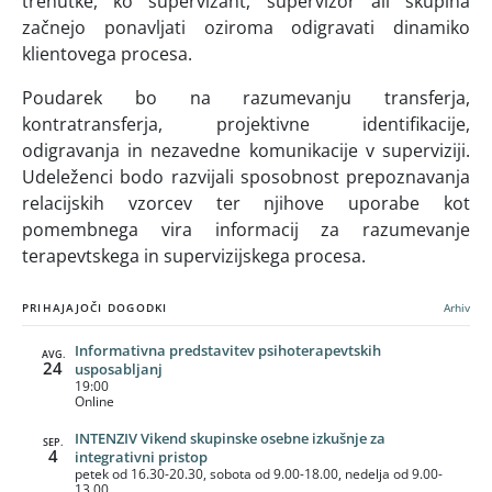
trenutke, ko supervizant, supervizor ali skupina
začnejo ponavljati oziroma odigravati dinamiko
klientovega procesa.
Poudarek bo na razumevanju transferja,
kontratransferja, projektivne identifikacije,
odigravanja in nezavedne komunikacije v superviziji.
Udeleženci bodo razvijali sposobnost prepoznavanja
relacijskih vzorcev ter njihove uporabe kot
pomembnega vira informacij za razumevanje
terapevtskega in supervizijskega procesa.
PRIHAJAJOČI DOGODKI
Arhiv
Informativna predstavitev psihoterapevtskih
AVG.
24
usposabljanj
19:00
Online
INTENZIV Vikend skupinske osebne izkušnje za
SEP.
4
integrativni pristop
petek od 16.30-20.30, sobota od 9.00-18.00, nedelja od 9.00-
13.00