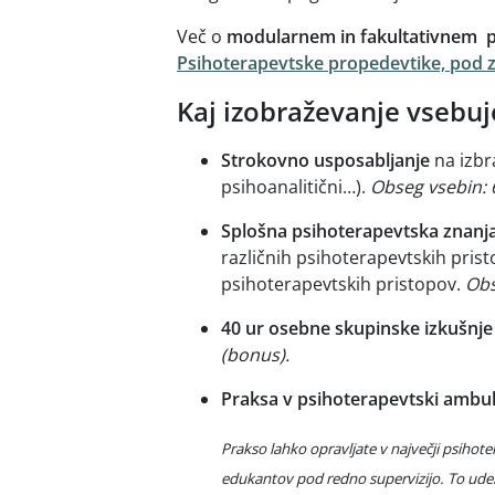
Več o
modularnem in fakultativnem p
Psihoterapevtske propedevtike, pod z
Kaj izobraževanje vsebuj
Strokovno usposabljanje
na izbr
psihoanalitični…).
Obseg vsebin: 
Splošna psihoterapevtska znanja
različnih psihoterapevtskih pris
psihoterapevtskih pristopov.
Obs
40 ur osebne skupinske izkušnj
(bonus).
Praksa v psihoterapevtski ambul
Prakso lahko opravljate v največji psihoter
edukantov pod redno supervizijo. To ude