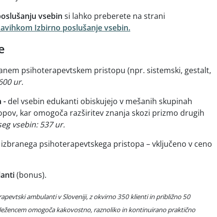
oslušanju vsebin
si lahko preberete na strani
avihkom Izbirno poslušanje vsebin.
e
anem psihoterapevtskem pristopu (npr. sistemski, gestalt,
600 ur.
 -
del vsebin edukanti obiskujejo v mešanih skupinah
topov, kar omogoča razširitev znanja skozi prizmo drugih
eg vsebin: 537 ur.
e
izbranega psihoterapevtskega pristopa – vključeno v ceno
anti
(bonus).
apevtski ambulanti v Sloveniji, z okvirno 350 klienti in približno 50
ležencem omogoča kakovostno, raznoliko in kontinuirano praktično