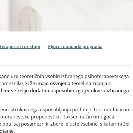
terapevtski pristopi
Ključni poudarki programa
ane ure teoretičnih vsebin izbranega psihoterapevtskega
sameznike, ki
že imajo osvojena temeljna znanja s
 ter se želijo dodatno usposobiti zgolj v okviru izbranega
enci strokovnega usposabljanja pridobijo tudi modularno
sihoterapevtske propedevtike. Takšen način omogoča
 poti, saj posameznik izbere le tiste vsebine, s katerimi želi
znanje.