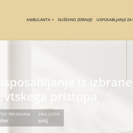
AMBULANTA
DUŠEVNO ZDRAVJE
USPOSABLJANJE ZA
▾
STROKOVNO USPOSABLJANJE IZ IZBRANEGA PSIHOTERAPEVTS
sposabljanje iz izbran
evtskega pristopa
TEK PREDAVANJ
ZAKLJUČEK
ober
junij