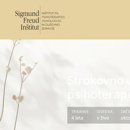
STROKOVNA USPOSABLJANJA
/
Strokovno u
psihoterap
TRAJANJE
IZVEDBA
ZAČE
4 leta
v živo
okt