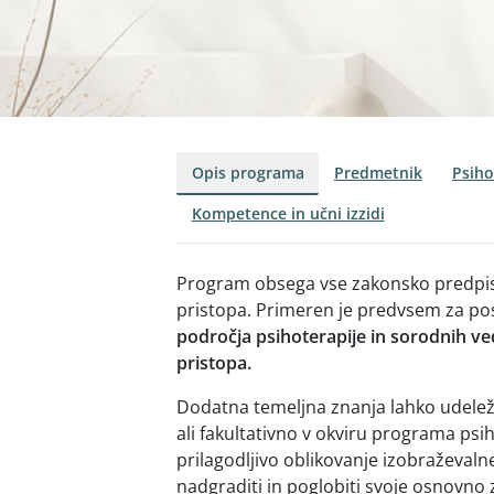
Opis programa
Predmetnik
Psiho
Kompetence in učni izzidi
Program obsega vse zakonsko predpis
pristopa. Primeren je predvsem za po
področja psihoterapije in sorodnih ved
pristopa.
Dodatna temeljna znanja lahko udelež
ali fakultativno v okviru programa p
prilagodljivo oblikovanje izobraževalne
nadgraditi in poglobiti svoje osnovno 