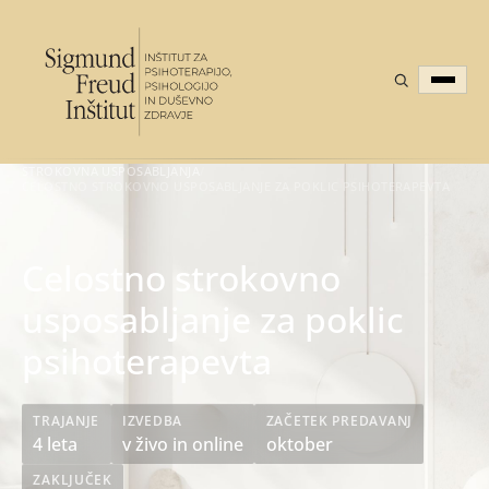
STROKOVNA USPOSABLJANJA
/
CELOSTNO STROKOVNO USPOSABLJANJE ZA POKLIC PSIHOTERAPEVTA
Celostno strokovno
usposabljanje za poklic
psihoterapevta
TRAJANJE
IZVEDBA
ZAČETEK PREDAVANJ
4 leta
v živo in online
oktober
ZAKLJUČEK