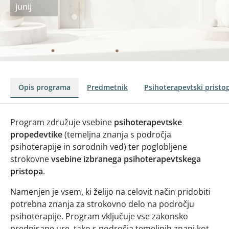
junij
Opis programa
Predmetnik
Psihoterapevtski pristo
Program združuje vsebine
psihoterapevtske
propedevtike
(temeljna znanja s področja
psihoterapije in sorodnih ved) ter poglobljene
strokovne
vsebine izbranega psihoterapevtskega
pristopa
.
Namenjen je vsem, ki želijo na celovit način pridobiti
potrebna znanja za strokovno delo na področju
psihoterapije. Program vključuje vse zakonsko
predpisane ure, tako s področja temeljnih znanj kot