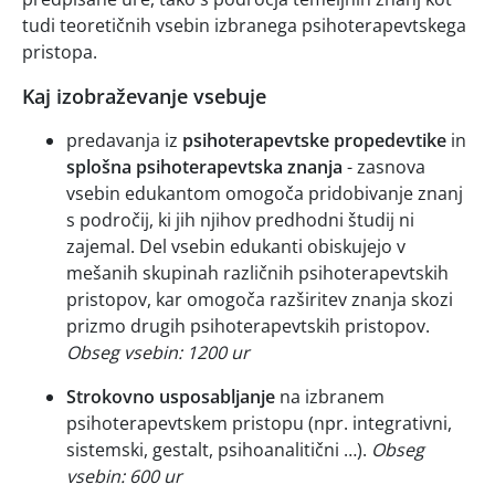
tudi teoretičnih vsebin izbranega psihoterapevtskega
pristopa.
Kaj izobraževanje vsebuje
predavanja iz
psihoterapevtske propedevtike
in
splošna psihoterapevtska znanja
- zasnova
vsebin edukantom omogoča pridobivanje znanj
s področij, ki jih njihov predhodni študij ni
zajemal. Del vsebin edukanti obiskujejo v
mešanih skupinah različnih psihoterapevtskih
pristopov, kar omogoča razširitev znanja skozi
prizmo drugih psihoterapevtskih pristopov.
Obseg vsebin: 1200 ur
Strokovno usposabljanje
na izbranem
psihoterapevtskem pristopu (npr. integrativni,
sistemski, gestalt, psihoanalitični …).
Obseg
vsebin: 600 ur