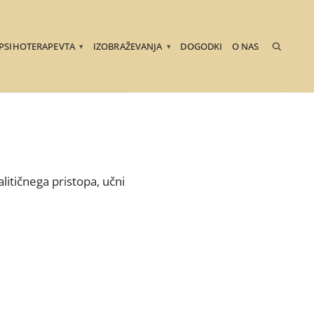
 PSIHOTERAPEVTA
IZOBRAŽEVANJA
DOGODKI
O NAS
▾
▾
litičnega pristopa, učni