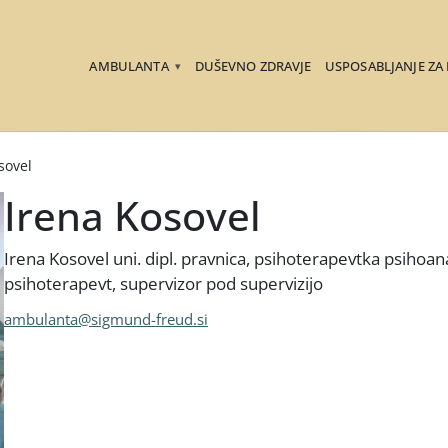
AMBULANTA
DUŠEVNO ZDRAVJE
USPOSABLJANJE ZA
▾
sovel
Irena Kosovel
Irena Kosovel uni. dipl. pravnica, psihoterapevtka psihoana
psihoterapevt, supervizor pod supervizijo
ambulanta@sigmund-freud.si