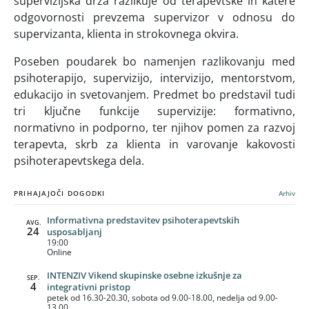
supervizijska drža razlikuje od terapevtske in katere
odgovornosti prevzema supervizor v odnosu do
supervizanta, klienta in strokovnega okvira.
Poseben poudarek bo namenjen razlikovanju med
psihoterapijo, supervizijo, intervizijo, mentorstvom,
edukacijo in svetovanjem. Predmet bo predstavil tudi
tri ključne funkcije supervizije: formativno,
normativno in podporno, ter njihov pomen za razvoj
terapevta, skrb za klienta in varovanje kakovosti
psihoterapevtskega dela.
PRIHAJAJOČI DOGODKI
Arhiv
Informativna predstavitev psihoterapevtskih
AVG.
24
usposabljanj
19:00
Online
INTENZIV Vikend skupinske osebne izkušnje za
SEP.
4
integrativni pristop
petek od 16.30-20.30, sobota od 9.00-18.00, nedelja od 9.00-
13.00