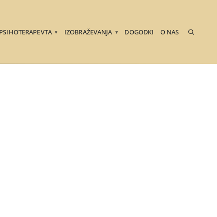
 PSIHOTERAPEVTA
IZOBRAŽEVANJA
DOGODKI
O NAS
▾
▾