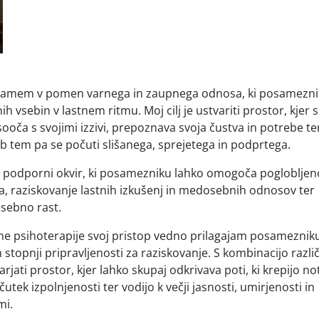
jamem v pomen varnega in zaupnega odnosa, ki posamezn
vsebin v lastnem ritmu. Moj cilj je ustvariti prostor, kjer s
ooča s svojimi izzivi, prepoznava svoja čustva in potrebe te
ob tem pa se počuti slišanega, sprejetega in podprtega.
t podporni okvir, ki posamezniku lahko omogoča poglobljen
, raziskovanje lastnih izkušenj in medosebnih odnosov ter
osebno rast.
vne psihoterapije svoj pristop vedno prilagajam posameznik
 stopnji pripravljenosti za raziskovanje. S kombinacijo razli
arjati prostor, kjer lahko skupaj odkrivava poti, ki krepijo no
utek izpolnjenosti ter vodijo k večji jasnosti, umirjenosti in
mi.