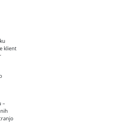
iku
e klient
r
o
u –
čnih
tranjo