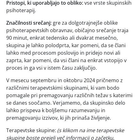
Pristopi, ki uporabljajo to obliko:
vse vrste skupinskih
psihoterapij.
Značilnosti srečanj:
gre za dolgotrajnejše oblike
psihoterapevtskih obravnav, običajno srečanje traja
90 minut, enkrat tedensko ali dvakrat mesečno,
skupina je lahko polodprta, kar pomeni, da se člani
lahko med procesom poslovijo in pridejo novi ali
zaprta, kar pomeni, da vsi člani na enkrat vstopijo v
proces in ga vsi v istem času zaključijo.
V mesecu septembru in oktobru 2024 pričnemo z
različnimi terapevtskimi skupinami, ki vam bodo
pomagale pri premagovanju različnih težav s katerimi
se danes soočamo. Verjamemo, da skupinsko delo
lahko prispeva k boljšemu razumevanju in
premagovanju izzivov, ki jih prinaša življenje.
Terapevtske skupine:
(s klikom na ime terapevtske
skupine boste prejeli več informacij o začetku,