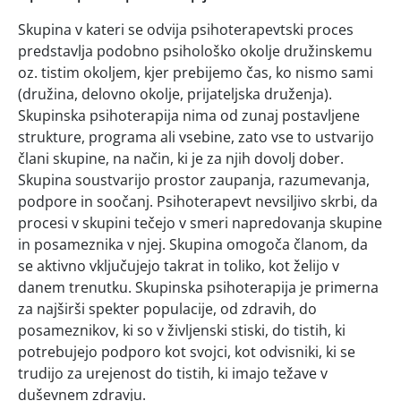
Skupina v kateri se odvija psihoterapevtski proces
predstavlja podobno psihološko okolje družinskemu
oz. tistim okoljem, kjer prebijemo čas, ko nismo sami
(družina, delovno okolje, prijateljska druženja).
Skupinska psihoterapija nima od zunaj postavljene
strukture, programa ali vsebine, zato vse to ustvarijo
člani skupine, na način, ki je za njih dovolj dober.
Skupina soustvarijo prostor zaupanja, razumevanja,
podpore in soočanj. Psihoterapevt nevsiljivo skrbi, da
procesi v skupini tečejo v smeri napredovanja skupine
in posameznika v njej. Skupina omogoča članom, da
se aktivno vključujejo takrat in toliko, kot želijo v
danem trenutku. Skupinska psihoterapija je primerna
za najširši spekter populacije, od zdravih, do
posameznikov, ki so v življenski stiski, do tistih, ki
potrebujejo podporo kot svojci, kot odvisniki, ki se
trudijo za urejenost do tistih, ki imajo težave v
duševnem zdravju.