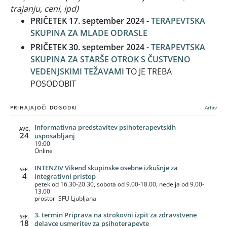
trajanju, ceni, ipd)
PRIČETEK 17. september 2024 -
TERAPEVTSKA
SKUPINA ZA MLADE ODRASLE
PRIČETEK 30. september 2024 -
TERAPEVTSKA
SKUPINA ZA STARŠE OTROK S ČUSTVENO
VEDENJSKIMI TEŽAVAMI
TO JE TREBA
POSODOBIT
PRIHAJAJOČI DOGODKI
Arhiv
Informativna predstavitev psihoterapevtskih
AVG.
24
usposabljanj
19:00
Online
INTENZIV Vikend skupinske osebne izkušnje za
SEP.
4
integrativni pristop
petek od 16.30-20.30, sobota od 9.00-18.00, nedelja od 9.00-
13.00
prostori SFU Ljubljana
3. termin Priprava na strokovni izpit za zdravstvene
SEP.
18
delavce usmeritev za psihoterapevte