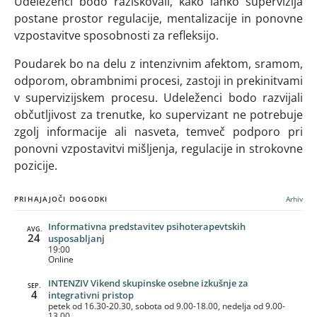
Udeleženci bodo raziskovali, kako lahko supervizija
postane prostor regulacije, mentalizacije in ponovne
vzpostavitve sposobnosti za refleksijo.
Poudarek bo na delu z intenzivnim afektom, sramom,
odporom, obrambnimi procesi, zastoji in prekinitvami
v supervizijskem procesu. Udeleženci bodo razvijali
občutljivost za trenutke, ko supervizant ne potrebuje
zgolj informacije ali nasveta, temveč podporo pri
ponovni vzpostavitvi mišljenja, regulacije in strokovne
pozicije.
PRIHAJAJOČI DOGODKI
Arhiv
Informativna predstavitev psihoterapevtskih
AVG.
24
usposabljanj
19:00
Online
INTENZIV Vikend skupinske osebne izkušnje za
SEP.
4
integrativni pristop
petek od 16.30-20.30, sobota od 9.00-18.00, nedelja od 9.00-
13.00