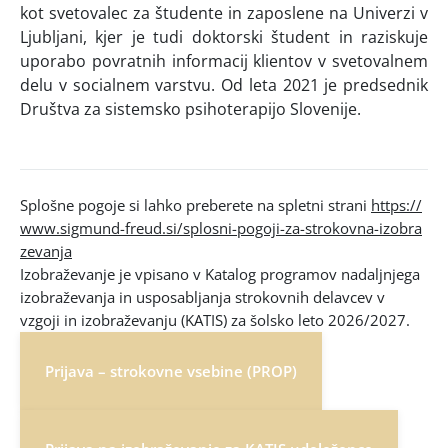
kot svetovalec za študente in zaposlene na Univerzi v
Ljubljani, kjer je tudi doktorski študent in raziskuje
uporabo povratnih informacij klientov v svetovalnem
delu v socialnem varstvu. Od leta 2021 je predsednik
Društva za sistemsko psihoterapijo Slovenije.
Splošne pogoje si lahko preberete na spletni strani
https://
www.sigmund-freud.si/splosni-pogoji-za-strokovna-izobra
zevanja
Izobraževanje je vpisano v Katalog programov nadaljnjega
izobraževanja in usposabljanja strokovnih delavcev v
vzgoji in izobraževanju (KATIS) za šolsko leto 2026/2027.
Prijava – strokovne vsebine (PROP)