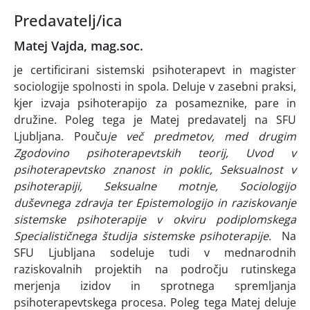
Predavatelj/ica
Matej Vajda, mag.soc.
je certificirani sistemski psihoterapevt in magister
sociologije spolnosti in spola. Deluje v zasebni praksi,
kjer izvaja psihoterapijo za posameznike, pare in
družine. Poleg tega je Matej predavatelj na SFU
Ljubljana. Pouču
je več predmetov, med drugim
Zgodovino psihoterapevtskih teorij
,
Uvod v
psihoterapevtsko znanost in poklic
,
Seksualnost v
psihoterapiji
,
Seksualne motnje
,
Sociologijo
duševnega zdravja
ter
Epistemologijo in raziskovanje
sistemske psihoterapije
v okviru podiplomskega
Specialističnega študija sistemske psihoterapije.
Na
SFU Ljubljana sodeluje tudi v mednarodnih
raziskovalnih projektih na področju rutinskega
merjenja izidov in sprotnega spremljanja
psihoterapevtskega procesa. Poleg tega Matej deluje