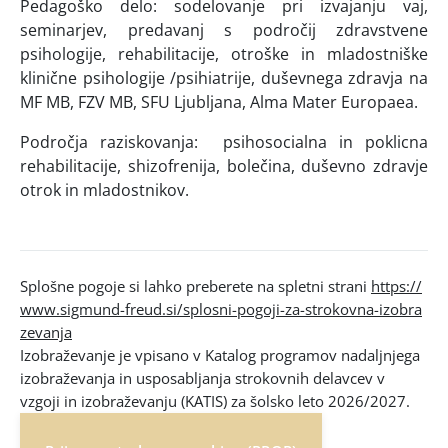
Pedagoško delo: sodelovanje pri izvajanju vaj,
seminarjev, predavanj s področij zdravstvene
psihologije, rehabilitacije, otroške in mladostniške
klinične psihologije /psihiatrije, duševnega zdravja na
MF MB, FZV MB, SFU Ljubljana, Alma Mater Europaea.
Področja raziskovanja: psihosocialna in poklicna
rehabilitacije, shizofrenija, bolečina, duševno zdravje
otrok in mladostnikov.
Splošne pogoje si lahko preberete na spletni strani
https://
www.sigmund-freud.si/splosni-pogoji-za-strokovna-izobra
zevanja
Izobraževanje je vpisano v Katalog programov nadaljnjega
izobraževanja in usposabljanja strokovnih delavcev v
vzgoji in izobraževanju (KATIS) za šolsko leto 2026/2027.