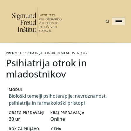
PREDMETI
/
PSIHIATRIJA OTROK IN MLADOSTNIKOV
Psihiatrija otrok in
mladostnikov
MODUL
Biološki temelji psihoterapije: nevroznanost,
psihiatrija in farmakološki pristopi
OBSEG PREDAVANJ
KRAJ PREDAVANJA
30 ur
Online
ROK ZA PRIJAVO
CENA