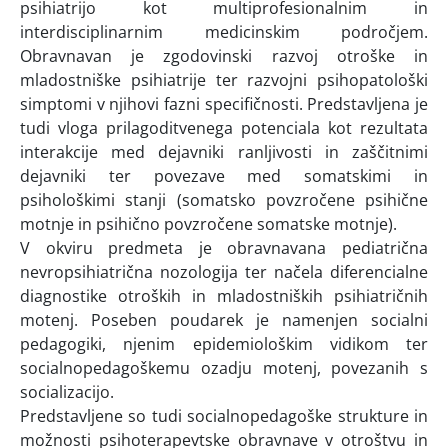
psihiatrijo kot multiprofesionalnim in
interdisciplinarnim medicinskim področjem.
Obravnavan je zgodovinski razvoj otroške in
mladostniške psihiatrije ter razvojni psihopatološki
simptomi v njihovi fazni specifičnosti. Predstavljena je
tudi vloga prilagoditvenega potenciala kot rezultata
interakcije med dejavniki ranljivosti in zaščitnimi
dejavniki ter povezave med somatskimi in
psihološkimi stanji (somatsko povzročene psihične
motnje in psihično povzročene somatske motnje).
V okviru predmeta je obravnavana pediatrična
nevropsihiatrična nozologija ter načela diferencialne
diagnostike otroških in mladostniških psihiatričnih
motenj. Poseben poudarek je namenjen socialni
pedagogiki, njenim epidemiološkim vidikom ter
socialnopedagoškemu ozadju motenj, povezanih s
socializacijo.
Predstavljene so tudi socialnopedagoške strukture in
možnosti psihoterapevtske obravnave v otroštvu in