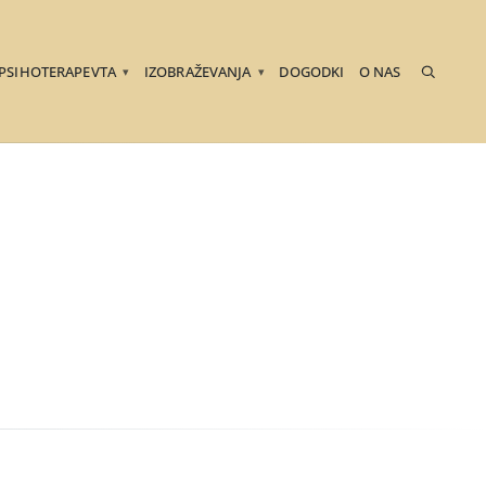
 PSIHOTERAPEVTA
IZOBRAŽEVANJA
DOGODKI
O NAS
▾
▾