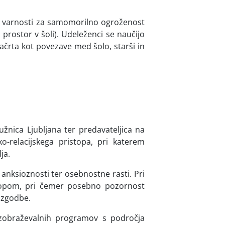
e varnosti za samomorilno ogroženost
 prostor v šoli). Udeleženci se naučijo
načrta kot povezave med šolo, starši in
nica Ljubljana ter predavateljica na
-relacijskega pristopa, pri katerem
ja.
anksioznosti ter osebnostne rasti. Pri
stopom, pri čemer posebno pozornost
 zgodbe.
izobraževalnih programov s področja