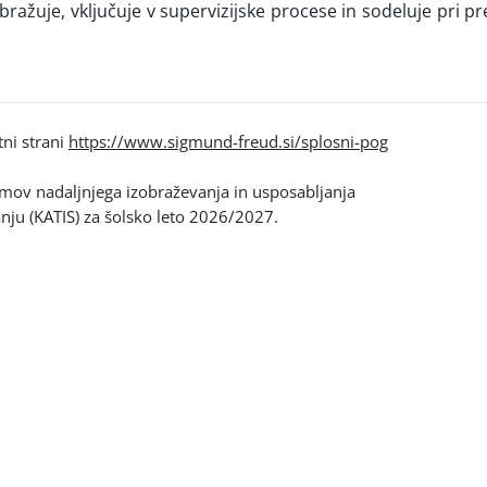
ražuje, vključuje v supervizijske procese in sodeluje pri pr
tni strani
https://www.sigmund-freud.si/splosni-pog
amov nadaljnjega izobraževanja in usposabljanja
anju (KATIS) za šolsko leto 2026/2027.