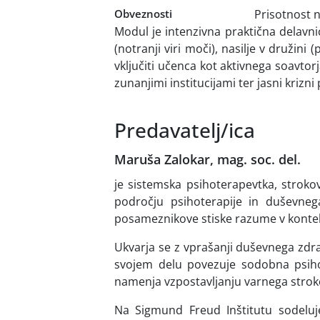
Obveznosti
Prisotnost 
Modul je intenzivna praktična delavn
(notranji viri moči), nasilje v družin
vključiti učenca kot aktivnega soavtor
zunanjimi institucijami ter jasni krizn
Predavatelj/ica
Maruša Zalokar, mag. soc. del.
je sistemska psihoterapevtka, stroko
področju psihoterapije in duševneg
posameznikove stiske razume v kontek
Ukvarja se z vprašanji duševnega zdra
svojem delu povezuje sodobna psiho
namenja vzpostavljanju varnega stro
Na Sigmund Freud Inštitutu sodeluj