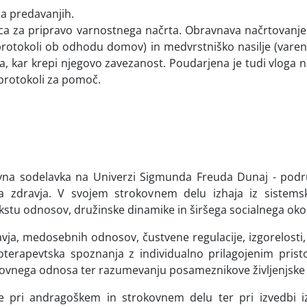
na predavanjih.
ica za pripravo varnostnega načrta. Obravnava načrtovanj
i (protokoli ob odhodu domov) in medvrstniško nasilje (varen
ja, kar krepi njegovo zavezanost. Poudarjena je tudi vloga 
i protokoli za pomoč.
vna sodelavka na Univerzi Sigmunda Freuda Dunaj - podruž
a zdravja. V svojem strokovnem delu izhaja iz sistemsko
stu odnosov, družinske dinamike in širšega socialnega okol
vja, medosebnih odnosov, čustvene regulacije, izgorelosti, 
terapevtska spoznanja z individualno prilagojenim pri
kovnega odnosa ter razumevanju posameznikove življenjske
e pri andragoškem in strokovnem delu ter pri izvedbi 