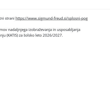
tni strani
https://www.sigmund-freud.si/splosni-pog
amov nadaljnjega izobraževanja in usposabljanja
anju (KATIS) za šolsko leto 2026/2027.