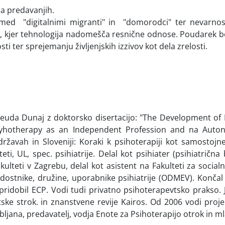
na predavanjih.
med "digitalnimi migranti" in "domorodci" ter nevarnost
 kjer tehnologija nadomešča resnične odnose. Poudarek b
i ter sprejemanju življenjskih izzivov kot dela zrelosti.
reuda Dunaj z doktorsko disertacijo: "The Development of
yhotherapy as an Independent Profession and na Autonomo
 državah in Sloveniji: Koraki k psihoterapiji kot samosto
teti, UL, spec. psihiatrije. Delal kot psihiater (psihiatrična 
kulteti v Zagrebu, delal kot asistent na Fakulteti za socia
ostnike, družine, uporabnike psihiatrije (ODMEV). Končal j
pridobil ECP. Vodi tudi privatno psihoterapevtsko prakso.
ke strok. in znanstvene revije Kairos. Od 2006 vodi proje
bljana, predavatelj, vodja Enote za Psihoterapijo otrok in m