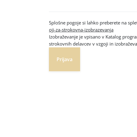
Splošne pogoje si lahko preberete na sple
oji-za-strokovna-izobrazevanja
Izobraževanje je vpisano v Katalog progr
strokovnih delavcev v vzgoji in izobražev
Prijava