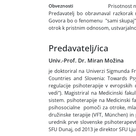
Obveznosti
Prisotnost 
Predavatelj bo obravnaval razkorak 
Govora bo o fenomenu "sami skupaj",
otrok k pristnim odnosom, ustvarjalnost
Predavatelj/ica
Univ.-Prof. Dr. Miran Možina
je doktoriral na Univerzi Sigmunda F
Countries and Slovenia: Towards Ps
regulacije psihoterapije v evropskih
vedi"). Magistriral na Medicinski fakul
sistem. psihoterapije na Medicinski fa
psihosocialne pomoči za otroke, mlad
družinske terapije (VFT, München) in 
urednik prve slovenske psihoterapevts
SFU Dunaj, od 2013 je direktor SFU Lju