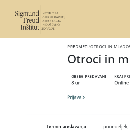
PREDMETI
/
OTROCI IN MLADOS
Otroci in m
OBSEG PREDAVANJ
KRAJ P
8 ur
Online
Prijava
Termin predavanja
ponedeljek,