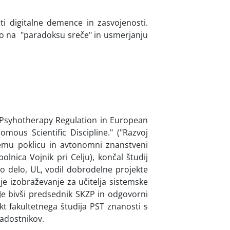
i digitalne demence in zasvojenosti.
o na "paradoksu sreče" in usmerjanju
 Psyhotherapy Regulation in European
us Scientific Discipline." ("Razvoj
jnemu poklicu in avtonomni znanstveni
bolnica Vojnik pri Celju), končal študij
lno delo, UL, vodil dobrodelne projekte
e izobraževanje za učitelja sistemske
 Je bivši predsednik SKZP in odgovorni
kt fakultetnega študija PST znanosti s
ladostnikov.