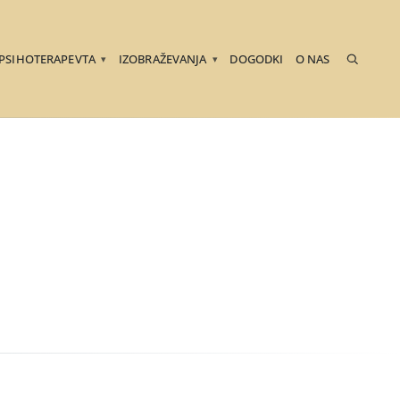
 PSIHOTERAPEVTA
IZOBRAŽEVANJA
DOGODKI
O NAS
▾
▾