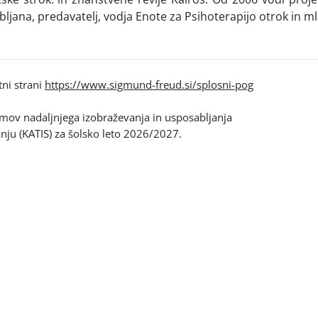
bljana, predavatelj, vodja Enote za Psihoterapijo otrok in m
tni strani
https://www.sigmund-freud.si/splosni-pog
amov nadaljnjega izobraževanja in usposabljanja
anju (KATIS) za šolsko leto 2026/2027.