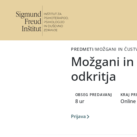
PREDMETI
/
MOŽGANI IN ČUST
Možgani in
odkritja
OBSEG PREDAVANJ
KRAJ P
8 ur
Online
Prijava