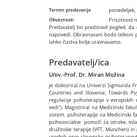
Termin predavanja
ponedeljek, 
Obveznosti
Prisotnost 
Predavatelj bo predstavil pogled, da 
napovedi. Obravnavani bodo telesni pr
lahko čustva bolje uravnavamo.
Predavatelj/ica
Univ.-Prof. Dr. Miran Možina
je doktoriral na Univerzi Sigmunda F
Countries and Slovenia: Towards Ps
regulacije psihoterapije v evropskih
vedi"). Magistriral na Medicinski fakul
sistem. psihoterapije na Medicinski fa
psihosocialne pomoči za otroke, mlad
družinske terapije (VFT, München) in 
urednik prve slovenske psihoterapevts