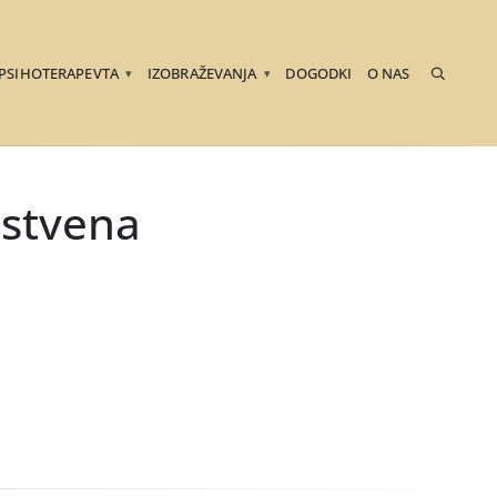
 PSIHOTERAPEVTA
IZOBRAŽEVANJA
DOGODKI
O NAS
▾
▾
nstvena