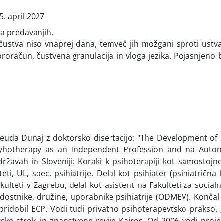
5. april 2027
na predavanjih.
čustva niso vnaprej dana, temveč jih možgani sproti ustvar
oračun, čustvena granulacija in vloga jezika. Pojasnjeno 
reuda Dunaj z doktorsko disertacijo: "The Development of
yhotherapy as an Independent Profession and na Autonomo
 državah in Sloveniji: Koraki k psihoterapiji kot samosto
teti, UL, spec. psihiatrije. Delal kot psihiater (psihiatrična 
kulteti v Zagrebu, delal kot asistent na Fakulteti za socia
ostnike, družine, uporabnike psihiatrije (ODMEV). Končal j
pridobil ECP. Vodi tudi privatno psihoterapevtsko prakso.
ke strok. in znanstvene revije Kairos. Od 2006 vodi proje