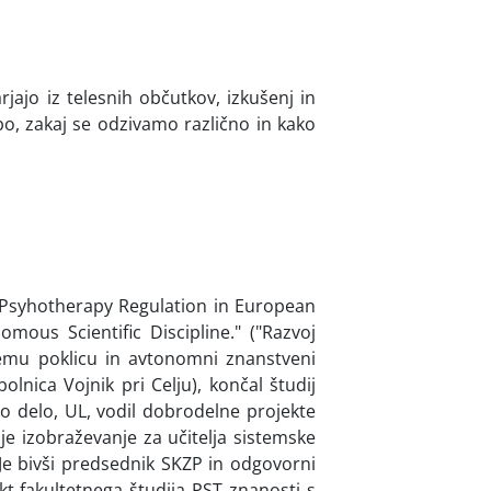
jajo iz telesnih občutkov, izkušenj in
bo, zakaj se odzivamo različno in kako
 Psyhotherapy Regulation in European
us Scientific Discipline." ("Razvoj
jnemu poklicu in avtonomni znanstveni
bolnica Vojnik pri Celju), končal študij
lno delo, UL, vodil dobrodelne projekte
e izobraževanje za učitelja sistemske
 Je bivši predsednik SKZP in odgovorni
kt fakultetnega študija PST znanosti s