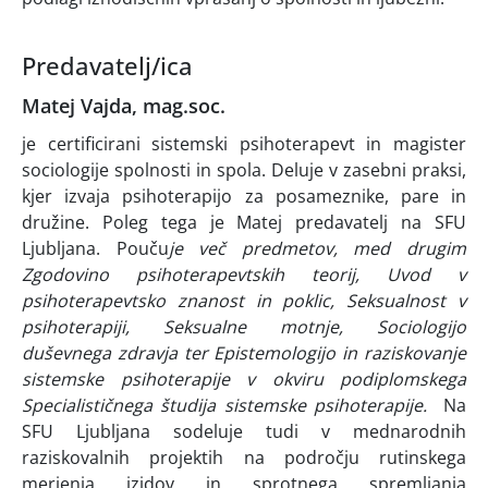
Predavatelj/ica
Matej Vajda, mag.soc.
je certificirani sistemski psihoterapevt in magister
sociologije spolnosti in spola. Deluje v zasebni praksi,
kjer izvaja psihoterapijo za posameznike, pare in
družine. Poleg tega je Matej predavatelj na SFU
Ljubljana. Pouču
je več predmetov, med drugim
Zgodovino psihoterapevtskih teorij
,
Uvod v
psihoterapevtsko znanost in poklic
,
Seksualnost v
psihoterapiji
,
Seksualne motnje
,
Sociologijo
duševnega zdravja
ter
Epistemologijo in raziskovanje
sistemske psihoterapije
v okviru podiplomskega
Specialističnega študija sistemske psihoterapije.
Na
SFU Ljubljana sodeluje tudi v mednarodnih
raziskovalnih projektih na področju rutinskega
merjenja izidov in sprotnega spremljanja