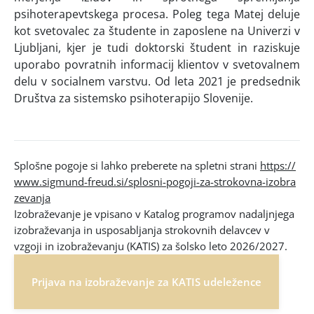
psihoterapevtskega procesa. Poleg tega Matej deluje
kot svetovalec za študente in zaposlene na Univerzi v
Ljubljani, kjer je tudi doktorski študent in raziskuje
uporabo povratnih informacij klientov v svetovalnem
delu v socialnem varstvu. Od leta 2021 je predsednik
Društva za sistemsko psihoterapijo Slovenije.
Splošne pogoje si lahko preberete na spletni strani
https://
www.sigmund-freud.si/splosni-pogoji-za-strokovna-izobra
zevanja
Izobraževanje je vpisano v Katalog programov nadaljnjega
izobraževanja in usposabljanja strokovnih delavcev v
vzgoji in izobraževanju (KATIS) za šolsko leto 2026/2027.
Prijava na izobraževanje za KATIS udeležence