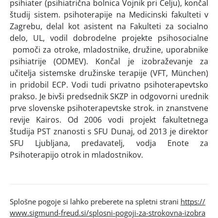
psihiater (psihiatrična bolnica Vojnik pri Celju), končal
študij sistem. psihoterapije na Medicinski fakulteti v
Zagrebu, delal kot asistent na Fakulteti za socialno
delo, UL, vodil dobrodelne projekte psihosocialne
pomoči za otroke, mladostnike, družine, uporabnike
psihiatrije (ODMEV). Končal je izobraževanje za
učitelja sistemske družinske terapije (VFT, München)
in pridobil ECP. Vodi tudi privatno psihoterapevtsko
prakso. Je bivši predsednik SKZP in odgovorni urednik
prve slovenske psihoterapevtske strok. in znanstvene
revije Kairos. Od 2006 vodi projekt fakultetnega
študija PST znanosti s SFU Dunaj, od 2013 je direktor
SFU Ljubljana, predavatelj, vodja Enote za
Psihoterapijo otrok in mladostnikov.
Splošne pogoje si lahko preberete na spletni strani
https://
www.sigmund-freud.si/splosni-pogoji-za-strokovna-izobra