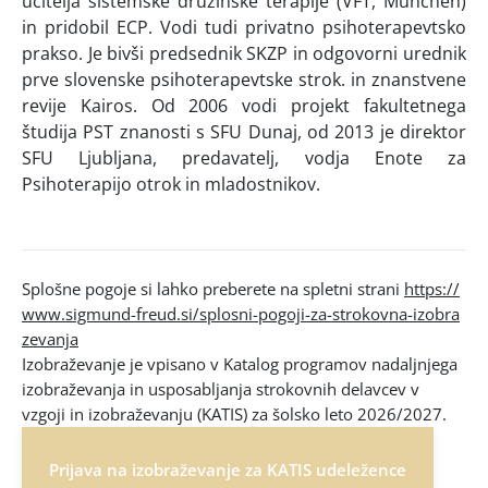
učitelja sistemske družinske terapije (VFT, München)
in pridobil ECP. Vodi tudi privatno psihoterapevtsko
prakso. Je bivši predsednik SKZP in odgovorni urednik
prve slovenske psihoterapevtske strok. in znanstvene
revije Kairos. Od 2006 vodi projekt fakultetnega
študija PST znanosti s SFU Dunaj, od 2013 je direktor
SFU Ljubljana, predavatelj, vodja Enote za
Psihoterapijo otrok in mladostnikov.
Splošne pogoje si lahko preberete na spletni strani
https://
www.sigmund-freud.si/splosni-pogoji-za-strokovna-izobra
zevanja
Izobraževanje je vpisano v Katalog programov nadaljnjega
izobraževanja in usposabljanja strokovnih delavcev v
vzgoji in izobraževanju (KATIS) za šolsko leto 2026/2027.
Prijava na izobraževanje za KATIS udeležence