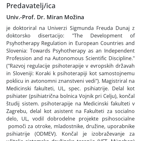
Predavatelj/ica
Univ.-Prof. Dr. Miran Možina
je doktoriral na Univerzi Sigmunda Freuda Dunaj z
doktorsko disertacijo: "The Development of
Psyhotherapy Regulation in European Countries and
Slovenia: Towards Psyhotherapy as an Independent
Profession and na Autonomous Scientific Discipline."
("Razvoj regulacije psihoterapije v evropskih državah
in Sloveniji: Koraki k psihoterapiji kot samostojnemu
poklicu in avtonomni znanstveni vedi"). Magistriral na
Medicinski fakulteti, UL, spec. psihiatrije. Delal kot
psihiater (psihiatrična bolnica Vojnik pri Celju), končal
študij sistem. psihoterapije na Medicinski fakulteti v
Zagrebu, delal kot asistent na Fakulteti za socialno
delo, UL, vodil dobrodelne projekte psihosocialne
pomoči za otroke, mladostnike, družine, uporabnike
psihiatrije (ODMEV). Končal je izobraževanje za