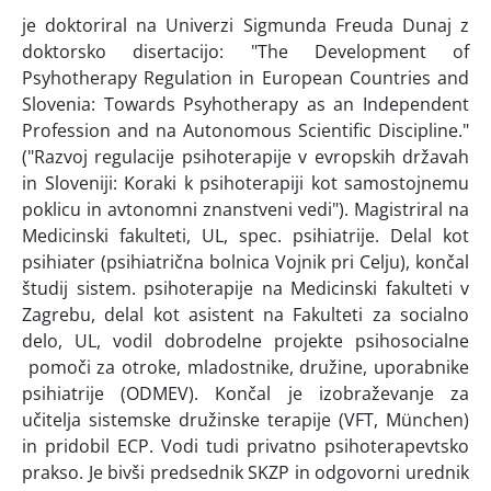
je doktoriral na Univerzi Sigmunda Freuda Dunaj z
doktorsko disertacijo: "The Development of
Psyhotherapy Regulation in European Countries and
Slovenia: Towards Psyhotherapy as an Independent
Profession and na Autonomous Scientific Discipline."
("Razvoj regulacije psihoterapije v evropskih državah
in Sloveniji: Koraki k psihoterapiji kot samostojnemu
poklicu in avtonomni znanstveni vedi"). Magistriral na
Medicinski fakulteti, UL, spec. psihiatrije. Delal kot
psihiater (psihiatrična bolnica Vojnik pri Celju), končal
študij sistem. psihoterapije na Medicinski fakulteti v
Zagrebu, delal kot asistent na Fakulteti za socialno
delo, UL, vodil dobrodelne projekte psihosocialne
pomoči za otroke, mladostnike, družine, uporabnike
psihiatrije (ODMEV). Končal je izobraževanje za
učitelja sistemske družinske terapije (VFT, München)
in pridobil ECP. Vodi tudi privatno psihoterapevtsko
prakso. Je bivši predsednik SKZP in odgovorni urednik