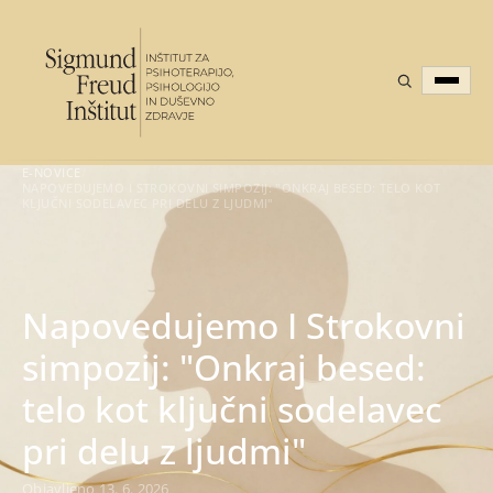
E-NOVICE
/
NAPOVEDUJEMO I STROKOVNI SIMPOZIJ: "ONKRAJ BESED: TELO KOT
KLJUČNI SODELAVEC PRI DELU Z LJUDMI"
Napovedujemo I Strokovni
simpozij: "Onkraj besed:
telo kot ključni sodelavec
pri delu z ljudmi"
Objavljeno 13. 6. 2026