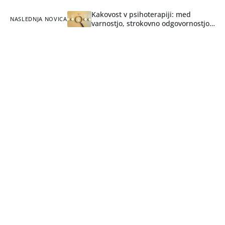
Kakovost v psihoterapiji: med
NASLEDNJA NOVICA
varnostjo, strokovno odgovornostjo
in nevarnostjo birokratizacije