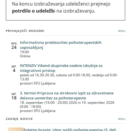
Na koncu izobraževanja udeleženci prejmejo
potrdilo o udeležb
i na izobraževanju.
PRIHAJAJOČI DOGODKI
Arhiv
Informativna predstavitev psihoterapevtskih
AVG.
24
usposabljanj
19:00
Online
INTENZIV Vikend skupinske osebne izkušnje za
SEP.
4
integrativni pristop
petek od 16.30-20.30, sobota od 9.00-18.00, nedelja od 9.00-
13.00
prostori SFU Ljubljana
3. termin Priprava na strokovni izpit za zdravstvene
SEP.
18
delavce usmeritev za psihoterapevte
18. september (16:00 - 20:00) 2026 in 19. september 2026
(9:00 - 18:00)
prostori SFU Ljubljana
ZADNJE NOVICE
Arhiv
Poletno branje: izbor naših psihoterapevtov (5. del)