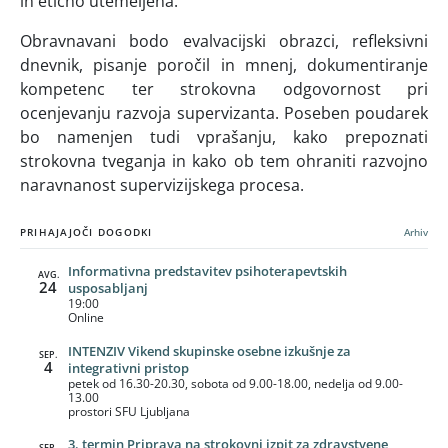
in etično utemeljena.
Obravnavani bodo evalvacijski obrazci, refleksivni
dnevnik, pisanje poročil in mnenj, dokumentiranje
kompetenc ter strokovna odgovornost pri
ocenjevanju razvoja supervizanta. Poseben poudarek
bo namenjen tudi vprašanju, kako prepoznati
strokovna tveganja in kako ob tem ohraniti razvojno
naravnanost supervizijskega procesa.
PRIHAJAJOČI DOGODKI
Arhiv
Informativna predstavitev psihoterapevtskih
AVG.
24
usposabljanj
19:00
Online
INTENZIV Vikend skupinske osebne izkušnje za
SEP.
4
integrativni pristop
petek od 16.30-20.30, sobota od 9.00-18.00, nedelja od 9.00-
13.00
prostori SFU Ljubljana
3. termin Priprava na strokovni izpit za zdravstvene