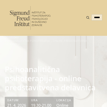
DOGODKI
/
PSIHOANALITIČNA PSIHOTERAPIJA - ONLINE PREDSTAVITVENA
DELAVNICA
Psihoanalitična
psihoterapija - online
predstavitvena delavnica
DATUM
URA
LOKACIJA
21. 4. 2026
19.30-21.00
Online