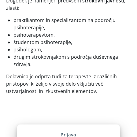
Dogodek je namenjen predvsem
strokovni javnosti
,
zlasti:
praktikantom in specializantom na področju
psihoterapije,
psihoterapevtom,
študentom psihoterapije,
psihologom,
drugim strokovnjakom s področja duševnega
zdravja.
Delavnica je odprta tudi za terapevte iz različnih
pristopov, ki želijo v svoje delo vključiti več
ustvarjalnosti in izkustvenih elementov.
Prijava na dogodek
Prijava