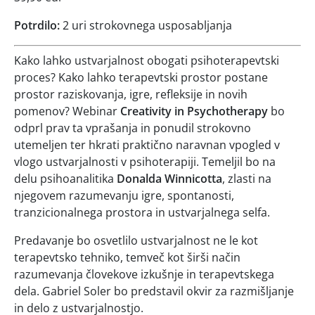
Potrdilo:
2 uri strokovnega usposabljanja
Kako lahko ustvarjalnost obogati psihoterapevtski
proces? Kako lahko terapevtski prostor postane
prostor raziskovanja, igre, refleksije in novih
pomenov? Webinar
Creativity in Psychotherapy
bo
odprl prav ta vprašanja in ponudil strokovno
utemeljen ter hkrati praktično naravnan vpogled v
vlogo ustvarjalnosti v psihoterapiji. Temeljil bo na
delu psihoanalitika
Donalda Winnicotta
, zlasti na
njegovem razumevanju igre, spontanosti,
tranzicionalnega prostora in ustvarjalnega selfa.
Predavanje bo osvetlilo ustvarjalnost ne le kot
terapevtsko tehniko, temveč kot širši način
razumevanja človekove izkušnje in terapevtskega
dela. Gabriel Soler bo predstavil okvir za razmišljanje
in delo z ustvarjalnostjo.