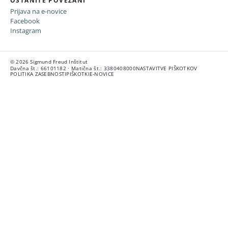
OSTANITE POVEZANI
Prijava na e-novice
Facebook
Instagram
© 2026 Sigmund Freud Inštitut
Davčna št.: 66101182 · Matična št.: 3380408000
NASTAVITVE PIŠKOTKOV
POLITIKA ZASEBNOSTI
PIŠKOTKI
E-NOVICE