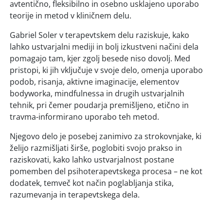
avtentično, fleksibilno in osebno usklajeno uporabo
teorije in metod v kliničnem delu.
Gabriel Soler v terapevtskem delu raziskuje, kako
lahko ustvarjalni mediji in bolj izkustveni načini dela
pomagajo tam, kjer zgolj besede niso dovolj. Med
pristopi, ki jih vključuje v svoje delo, omenja uporabo
podob, risanja, aktivne imaginacije, elementov
bodyworka, mindfulnessa in drugih ustvarjalnih
tehnik, pri čemer poudarja premišljeno, etično in
travma-informirano uporabo teh metod.
Njegovo delo je posebej zanimivo za strokovnjake, ki
želijo razmišljati širše, poglobiti svojo prakso in
raziskovati, kako lahko ustvarjalnost postane
pomemben del psihoterapevtskega procesa – ne kot
dodatek, temveč kot način poglabljanja stika,
razumevanja in terapevtskega dela.