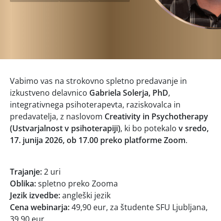
Vabimo vas na strokovno spletno predavanje in
izkustveno delavnico
Gabriela Solerja, PhD
,
integrativnega psihoterapevta, raziskovalca in
predavatelja, z naslovom
Creativity in Psychotherapy
(Ustvarjalnost v psihoterapiji)
, ki bo potekalo
v sredo,
17. junija 2026, ob 17.00 preko platforme Zoom
.
Trajanje:
2 uri
Oblika:
spletno preko Zooma
Jezik izvedbe:
angleški jezik
Cena webinarja:
49,90 eur, za študente SFU Ljubljana,
39,90 eur