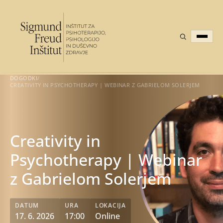
DOGODKI
/
CREATIVITY IN PSYCHOTHERAPY | WEBINAR Z GABRIELOM SOLERJEM
Creativity in
Psychotherapy | Webinar
z Gabrielom Solerjem
DATUM
URA
LOKACIJA
17. 6. 2026
17:00
Online