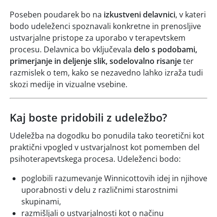
Poseben poudarek bo na
izkustveni delavnici
, v kateri
bodo udeleženci spoznavali konkretne in prenosljive
ustvarjalne pristope za uporabo v terapevtskem
procesu. Delavnica bo vključevala
delo s podobami,
primerjanje in deljenje slik, sodelovalno risanje
ter
razmislek o tem, kako se nezavedno lahko izraža tudi
skozi medije in vizualne vsebine.
Kaj boste pridobili z udeležbo?
Udeležba na dogodku bo ponudila tako teoretični kot
praktični vpogled v ustvarjalnost kot pomemben del
psihoterapevtskega procesa. Udeleženci bodo:
poglobili razumevanje Winnicottovih idej in njihove
uporabnosti v delu z različnimi starostnimi
skupinami,
razmišljali o ustvarjalnosti kot o načinu