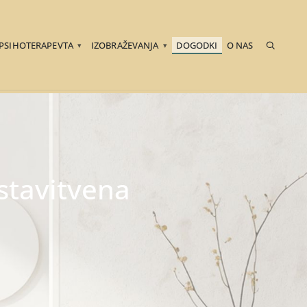
 PSIHOTERAPEVTA
IZOBRAŽEVANJA
DOGODKI
O NAS
▾
▾
dstavitvena