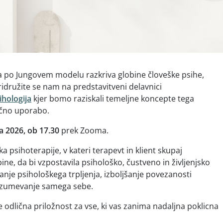
ja po Jungovem modelu razkriva globine človeške psihe,
idružite se nam na predstavitveni delavnici
ihologija
kjer bomo raziskali temeljne koncepte tega
tično uporabo.
ja 2026, ob 17.30
prek Zooma.
ika psihoterapije, v kateri terapevt in klient skupaj
ne, da bi vzpostavila psihološko, čustveno in življenjsko
šanje psihološkega trpljenja, izboljšanje povezanosti
 razumevanje samega sebe.
e odlična priložnost za vse, ki vas zanima nadaljna poklicna