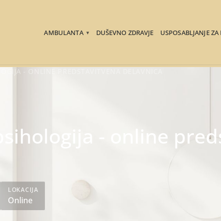
AMBULANTA
DUŠEVNO ZDRAVJE
USPOSABLJANJE ZA
▾
LOGIJA - ONLINE PREDSTAVITVENA DELAVNICA
psihologija - online pre
LOKACIJA
Online