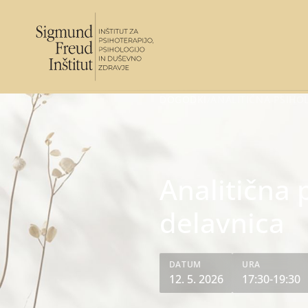
DOGODKI
/
ANALITIČNA PSIHO
Analitična 
delavnica
DATUM
URA
12. 5. 2026
17:30-19:30