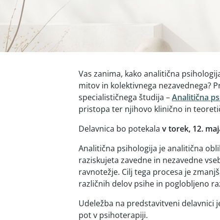
Vas zanima, kako analitična psihologi
mitov in kolektivnega nezavednega? Pr
specialističnega študija –
Analitična ps
pristopa ter njihovo klinično in teore
Delavnica bo potekala
v torek, 12. ma
Analitična psihologija je analitična obl
raziskujeta zavedne in nezavedne vsebi
ravnotežje. Cilj tega procesa je zmanj
različnih delov psihe in poglobljeno
Udeležba na predstavitveni delavnici j
pot v psihoterapiji.