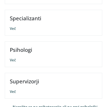
Specializanti
Več
Psihologi
Več
Supervizorji
Več
Naročite se na psihoterapijo ali na prvi psihološki