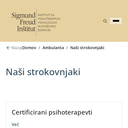
Nazaj
Domov
/
Ambulanta
/
Naši strokovnjaki
Naši strokovnjaki
Certificirani psihoterapevti
Več