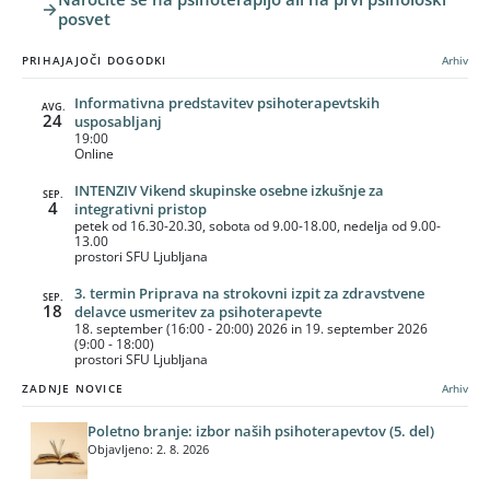
posvet
PRIHAJAJOČI DOGODKI
Arhiv
Informativna predstavitev psihoterapevtskih
AVG.
24
usposabljanj
19:00
Online
INTENZIV Vikend skupinske osebne izkušnje za
SEP.
4
integrativni pristop
petek od 16.30-20.30, sobota od 9.00-18.00, nedelja od 9.00-
13.00
prostori SFU Ljubljana
3. termin Priprava na strokovni izpit za zdravstvene
SEP.
18
delavce usmeritev za psihoterapevte
18. september (16:00 - 20:00) 2026 in 19. september 2026
(9:00 - 18:00)
prostori SFU Ljubljana
ZADNJE NOVICE
Arhiv
Poletno branje: izbor naših psihoterapevtov (5. del)
Objavljeno: 2. 8. 2026