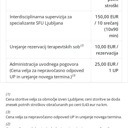
stroški
Interdisciplinarna supervizija za
150,00 EUR
specializante SFU Ljubljana
/ 10 srečanj
(10x90
min)
(2)
Urejanje rezervacij terapevtskih sob
10,00 EUR /
rezervacija
Administracija uvodnega pogovora
25,00 EUR /
(Cena velja za nepravočasno odpoved
1 UP
(3)
UP in urejanje novega termina.)
(1)
Cena storitve velja za območje izven Ljubljane; ceni storitve se doda
znesek potnih stroškov obračunanih po ceni 0,43 eur na km.
(3)
Cena velja za nepravočasno odpoved UP in urejanje novega termina.
(2)