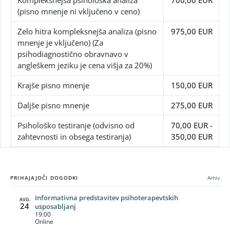
Kompleksnejša psihološka analiza
700,00 EUR
(pisno mnenje ni vključeno v ceno)
Zelo hitra kompleksnejša analiza (pisno
975,00 EUR
mnenje je vključeno) (Za
psihodiagnostično obravnavo v
angleškem jeziku je cena višja za 20%)
Krajše pisno mnenje
150,00 EUR
Daljše pisno mnenje
275,00 EUR
Psihološko testiranje (odvisno od
70,00 EUR -
zahtevnosti in obsega testiranja)
350,00 EUR
PRIHAJAJOČI DOGODKI
Arhiv
Informativna predstavitev psihoterapevtskih
AVG.
24
usposabljanj
19:00
Online