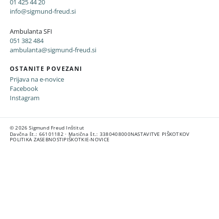
01 425 44 20
info@sigmund-freud.si
Ambulanta SFI
051 382 484
ambulanta@sigmund-freud.si
OSTANITE POVEZANI
Prijava na e-novice
Facebook
Instagram
© 2026 Sigmund Freud Inštitut
Davčna št.: 66101182 · Matična št.: 3380408000
NASTAVITVE PIŠKOTKOV
POLITIKA ZASEBNOSTI
PIŠKOTKI
E-NOVICE